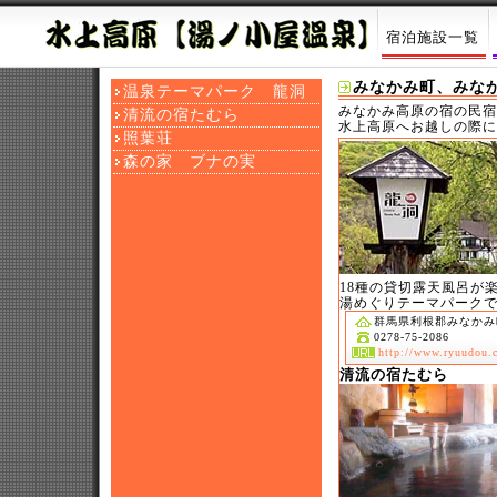
宿泊施設一覧
みなかみ町、みな
温泉テーマパーク 龍洞
みなかみ高原の宿の民宿
清流の宿たむら
水上高原へお越しの際に
照葉荘
森の家 ブナの実
18種の貸切露天風呂が
湯めぐりテーマパーク
群馬県利根郡みなかみ町
み
0278-75-2086
な
http://www.ryuudou.
か
清流の宿たむら
み
高
原
の
宿