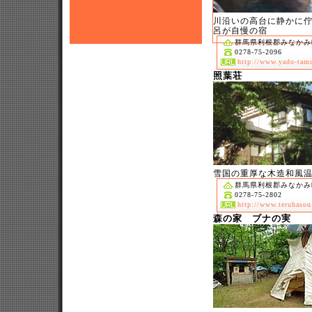
川沿いの高台に静かに
呂が自慢の宿
群馬県利根郡みなかみ町
0278-75-2096
http://www.yado-tam
照葉荘
雪国の重厚な木造和風
群馬県利根郡みなかみ町
0278-75-2802
http://www.teruhaso
森の家 ブナの実