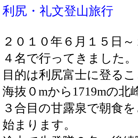
利尻・礼文登山旅行
２０１０年６月１５日～
４名で行ってきました。
目的は利尻富士に登るこ
海抜０mから1719mの
３合目の甘露泉で朝食を
始まります。