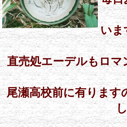
いま
直売処エーデルもロマ
尾瀬高校前に有ります
尾瀬