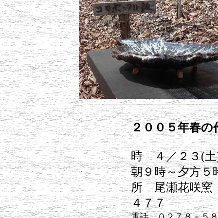
２００５年春の
時 ４／２３(土
朝９時～夕
所 尾瀬花咲窯
４７７
電話 ０２７８－５