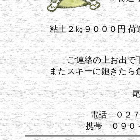
粘土２㎏９０００円 
ご連絡の上お出で
またスキーに飽きたら
電話 ０２
携帯 ０９０