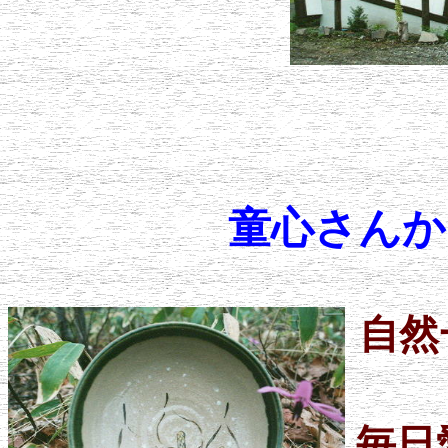
童心さんか
自
然
毎日