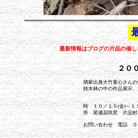
最新情報はブログの片品の催し
２０
燐家出身大竹童心さんの
雑木林の中の作品展示、
時 １０／１０(金)～１
所 尾瀬花咲窯 片品村
お問い合わせ 電話 ０