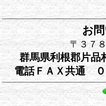
お問
〒３７
群馬県利根郡片品
電話ＦＡＸ共通 ０