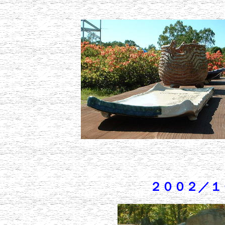
２００２／１