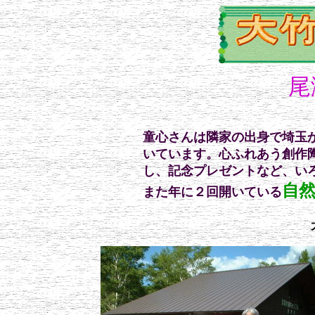
尾
童心さんは隣家の出身で埼玉
いています。心ふれあう創作
し、記念プレゼントなど、い
自
また年に２回開いている