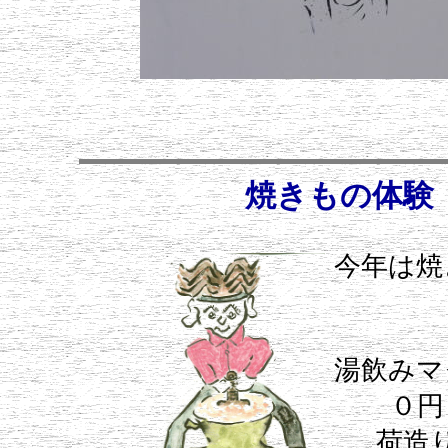
焼きもの体験
今年は焼
湯飲みマ
０円
荷造