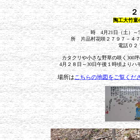
２
陶工大竹童
時 4月21日（土）～
所 片品村花咲２７９７－４
電話０２
カタクリや小さな野草の咲く300
4月２８日～30日午後１時頃より
場所は
こちらの地図をご覧くだ