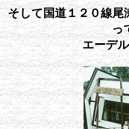
そして国道１２０線尾
っ
エーデ