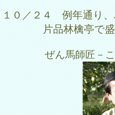
例年通り、
１０／２４
片品林檎亭で
ぜん馬師匠－