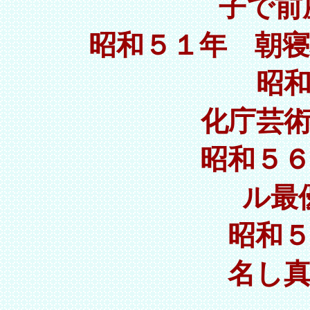
子で前
昭和５１年 朝
昭和５４年 
化庁芸
昭和５６年 Ｎ
ル最
昭和５７年 六
名し