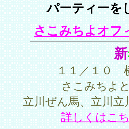
パーティーを
さこみちよオフ
新
１１／１０ 
「さこみちよ
立川ぜん馬、立川立
詳しくはこ