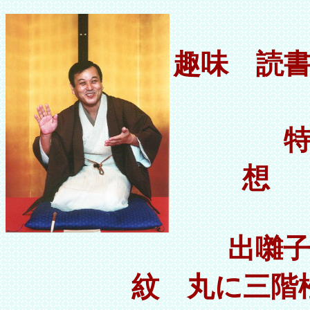
趣味 読
出囃
紋 丸