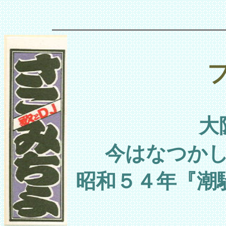
大
今はなつか
昭和５４年『潮