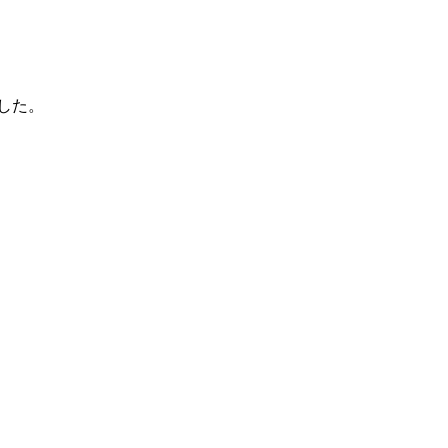
した。
。