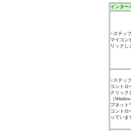
インターネ
■
ステッ
マイコン
リックし
■
ステッ
コントロ
クリック
（Wind
プネット
コントロ
っていま