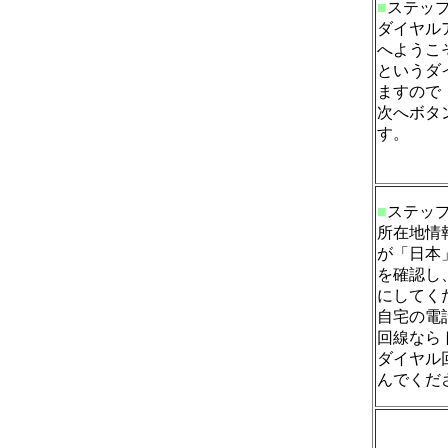
■
ステッ
ダイヤル
へようこ
というダ
ますので
次へボタ
す。
■
ステッ
所在地情
が「日本
を確認し
にしてく
自宅の電
回線なら
ダイヤル
んでくだ