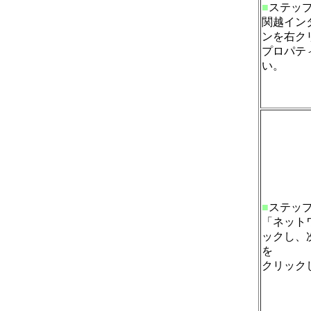
■
ステッ
関越イン
ンを右ク
プロパテ
い。
■
ステッ
「ネット
ックし、次
を
クリック