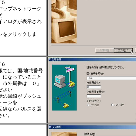
プ５
アップネットワーク
そ
イアログが表示され
ンをクリックしま
プ６
報では、国/地域番号
」になっていること
、市外局番は「０」
ださい。
話の回線がプッシュ
トーンを
回線ならパルスを選
さい。