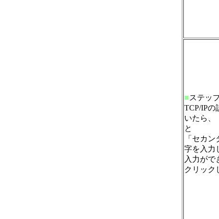
■
ステッ
TCP/I
いたら、
と
「セカン
字を入力
入力がで
クリック