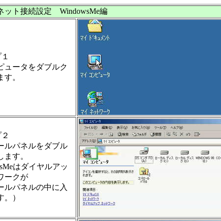
ット接続設定 WindowsMe編
プ１
ピュータをダブルク
ます。
プ２
ールパネルをダブル
します。
owsMeはダイヤルアッ
ワークが
ールパネルの中に入
す。）