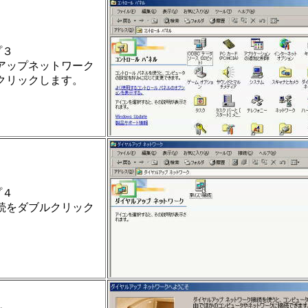
プ３
アップネットワーク
クリックします。
プ４
続をダブルクリック