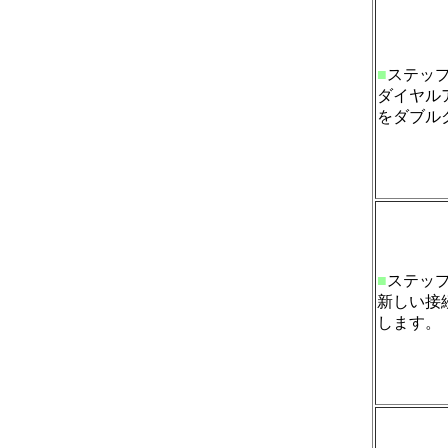
■
ステッ
ダイヤル
をダブル
■
ステッ
新しい接
します。