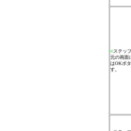
■
ステッ
元の画面
はOKボ
す。