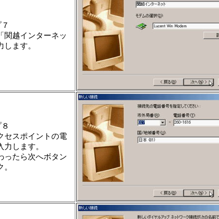
プ７
「関越インターネッ
力します。
プ８
クセスポイントの電
入力します。
わったら次へボタン
ク。