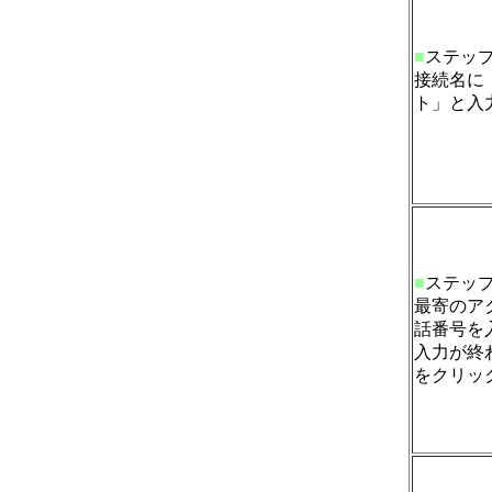
■
ステッ
接続名に
ト」と入
■
ステッ
最寄のア
話番号を
入力が終
をクリッ