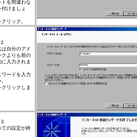
ットを間違わな
を付けましょ
をクリック。
２
名は自分のアド
ークよりも前の
的に入力されま
スワードを入力
い。
をクリックしま
３
べての設定が終
。