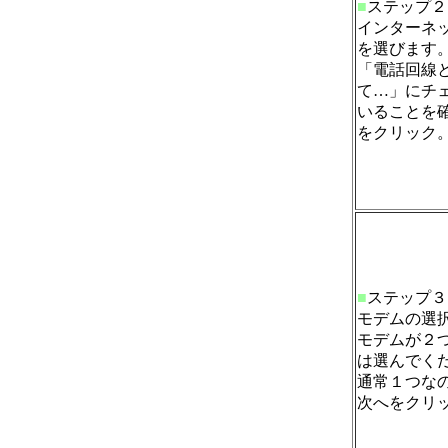
■
ステップ２
インターネ
を選びます
「電話回線
て…」にチ
いることを
をクリック
■
ステップ３
モデムの選
モデムが２
は選んでく
通常１つな
次へをクリ