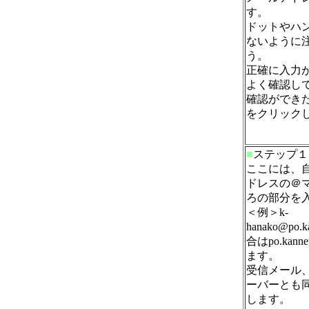
す。
ドットやハ
ないように
う。
正確に入力
よく確認し
確認ができ
をクリック
■
ステップ１
ここには、
ドレスの＠
ろの部分を
＜例＞k-
hanako@po.k
合はpo.kann
ます。
受信メール
ーバーとも
します。