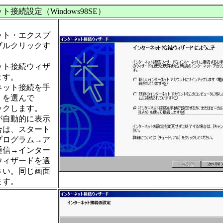
接続設定（Windows98SE）
ット・エクスプ
ブルクリックす
ット接続ウィザ
ます。
ネット接続を手
」を選んで
ックします。
が自動的に表示
合は、スタート
プログラム→ア
通信→インター
ウィザードを選
さい。同じ画面
ます。