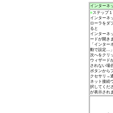
インターネット
■
ステップ１
インターネ
ローラをダ
ると
インターネ
ードが開き
「インター
動で設定…
次へをクリ
ウィザード
されない場
ボタンから
クセサリ→
ネット接続
択してくだ
が表示され