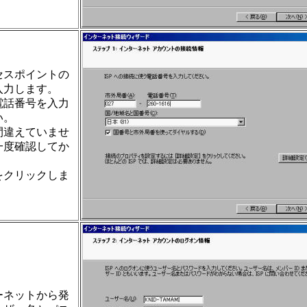
セスポイントの
入力します。
電話番号を入力
い。
間違えていませ
一度確認してか
をクリックしま
ーネットから発