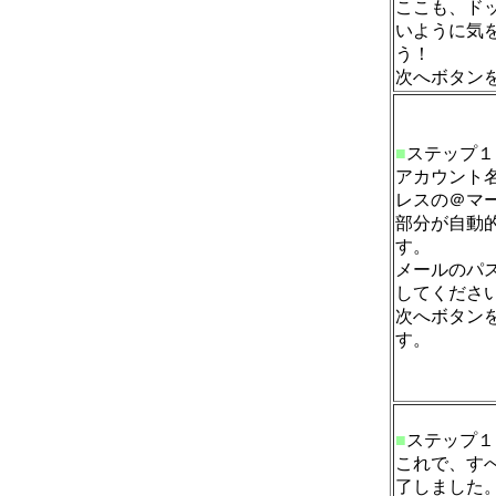
ここも、ド
いように気
う！
次へボタン
■
ステップ１
アカウント
レスの＠マ
部分が自動
す。
メールのパ
してくださ
次へボタン
す。
■
ステップ１
これで、す
了しました