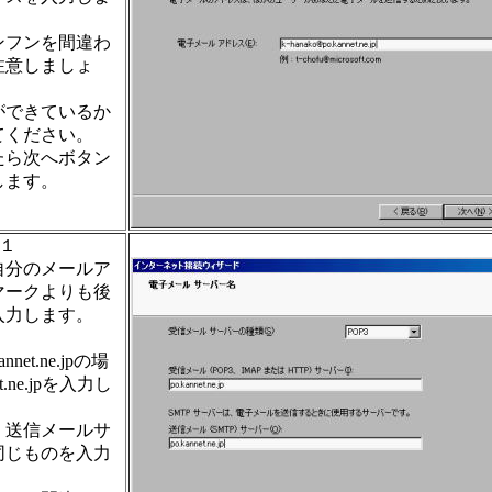
ンフンを間違わ
注意しましょ
ができているか
てください。
たら次へボタン
します。
１
自分のメールア
マークよりも後
入力します。
annet.ne.jpの場
et.ne.jpを入力し
、送信メールサ
同じものを入力