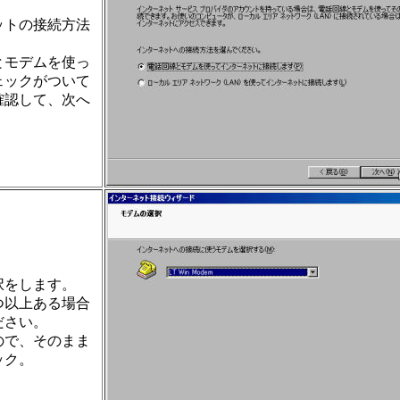
ットの接続方法
。
とモデムを使っ
ェックがついて
確認して、次へ
。
択をします。
つ以上ある場合
ださい。
ので、そのまま
ック。