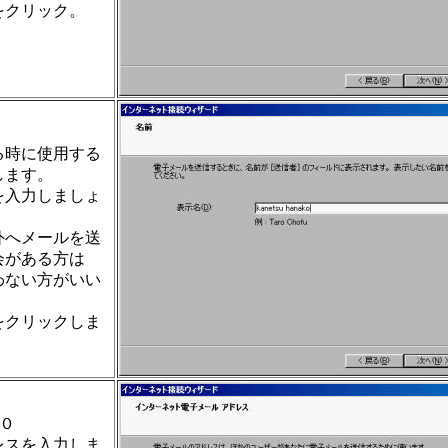
をクリック。
る時に使用する
します。
を入力しましょ
外へメールを送
会がある方は
わない方がいい
をクリックしま
０
レスを入力しま