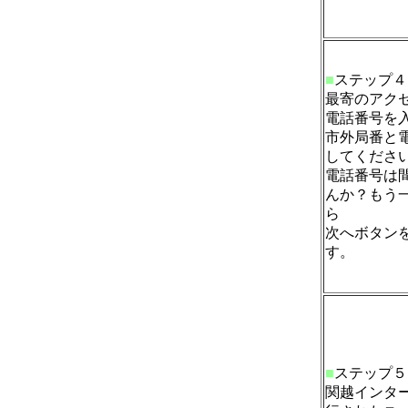
■
ステップ４
最寄のアク
電話番号を
市外局番と
してくださ
電話番号は
んか？もう
ら
次へボタン
す。
■
ステップ５
関越インタ