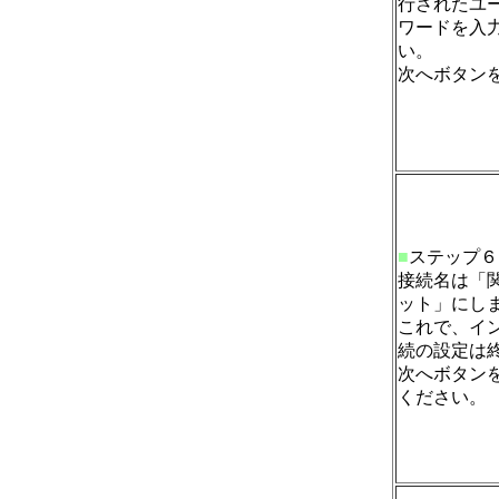
行されたユ
ワードを入
い。
次へボタン
■
ステップ６
接続名は「
ット」にし
これで、イ
続の設定は
次へボタン
ください。