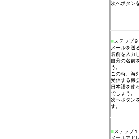
次へボタン
■
ステップ９
メールを送
名前を入力
自分の名前
う。
この時、海
受信する機
日本語を使
でしょう。
次へボタン
す。
■
ステップ１
メールアド