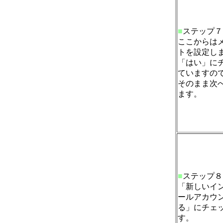
■
ステップ７
ここからは
トを設定し
「はい」に
ていますの
そのまま次
ます。
■
ステップ８
「新しいイ
ールアカウ
る」にチェ
す。