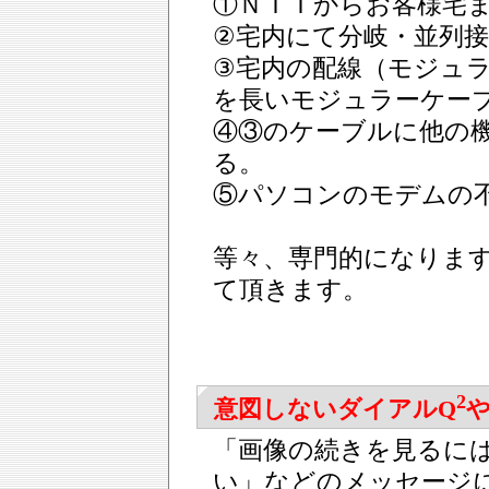
①ＮＴＴからお客様宅
②宅内にて分岐・並列
③宅内の配線（モジュ
を長いモジュラーケー
④③のケーブルに他の
る。
⑤パソコンのモデムの
等々、専門的になりま
て頂きます。
2
意図しないダイアルQ
「画像の続きを見るに
い」などのメッセージ